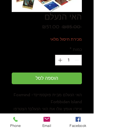
האי הנעלם
מחיר
מחיר
₪51.00
 ₪85.00 
רגיל
מבצע
מכירת חיסול מלאי
כמות
*
הוספה לסל
האי הנעלם מבית פוקסמיינדFoxmind -
Forbbiden Island
איזרו אומץ וגלו את האי הנעלם! הצטרפו
לקבוצת הרפתקנים אמיצים במשימה
מאתגרת במיוחד, למציאת 4 אוצרות
Phone
Email
Facebook
עתיקים על האי המסוכן. מהרו לאסוף את